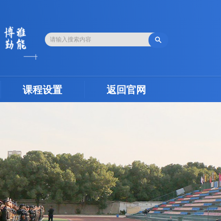

课程设置
返回官网