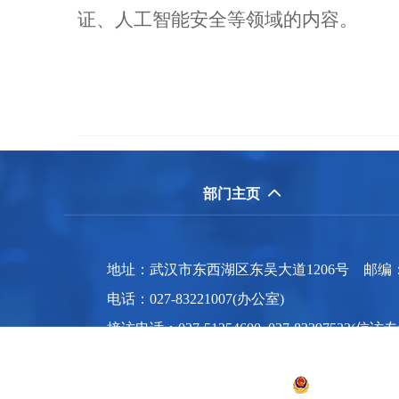
证、人工智能安全等领域的内容。
部门主页

地址：武汉市东西湖区东吴大道1206号 邮编：43004
电话：027-83221007(办公室)
接访电话：027-51254600 027-83297522
招生咨询：027-83214207 / 83254957 招生邮箱：z
版权所有 武汉警官职业学院
鄂公网安备 420