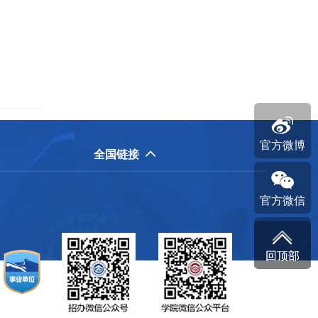

官方微博
全国链接


官方微信


回顶部
回顶部